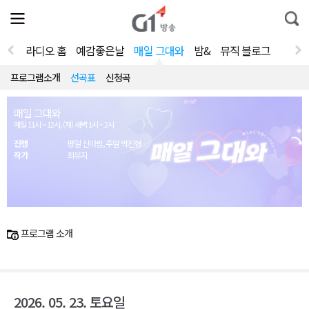
전
제
통
체
보
합
메
검
뉴
색
라디오 홈
예감좋은날
매일 그대와
밤&
뮤직 블로그
열
기
프로그램소개
선곡표
신청곡
매일 그대와
매일 11시 ~ 12시, (재) 새벽 1시 ~ 2시
진행
평일 신아림, 주말 박진형
작가
최유지
프로그램 소개
2026. 05. 23. 토요일