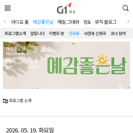
전
제
통
체
보
합
메
검
뉴
색
라디오 홈
예감좋은날
매일 그대와
밤&
뮤직 블로그
열
기
프로그램소개
알립니다
이벤트 방
선곡표
사연과 신청곡
코너 참여
예감좋은날
매일 오전 9시~11시
진행
서수민
구성
서수민
프로그램 소개
2026. 05. 19. 화요일