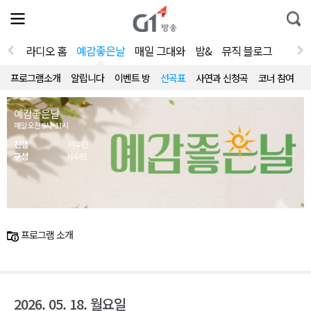
전
제
통
체
보
합
메
검
뉴
색
라디오 홈
예감좋은날
매일 그대와
밤&
뮤직 블로그
열
기
프로그램소개
알립니다
이벤트 방
선곡표
사연과 신청곡
코너 참여
예감좋은날
매일 오전 9시~11시
진행
서수민
구성
서수민
프로그램 소개
2026. 05. 18. 월요일