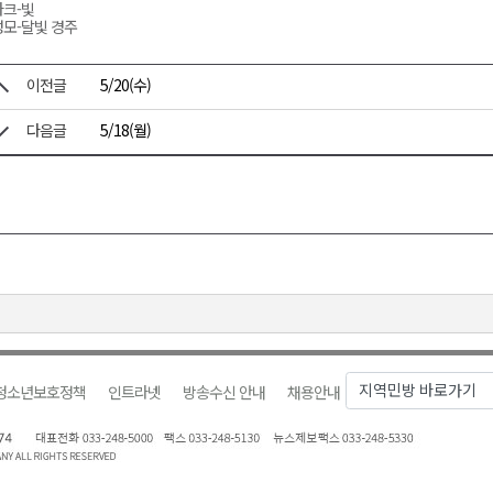
크-빛
모-달빛 경주
이전글
5/20(수)
다음글
5/18(월)
청소년보호정책
인트라넷
방송수신 안내
채용안내