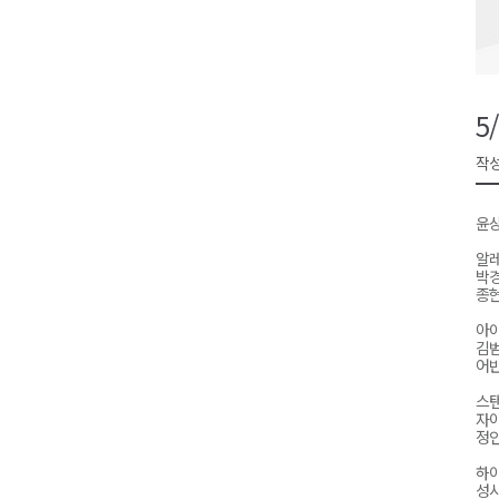
검찰청 폐지..해결 과제 산적
육동한 시장, 국제스케이트장 춘
영월군, 국·도비 확보 보고회 개
5
삼척 공공산후조리원 이전 시급
작성
강원자치도교육청 교감급 이상 3
윤
알레
박
종현-
아
김범
어
스
자
정인
하
성시