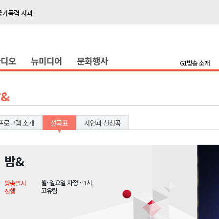
국가폭력 사과
접목
정책간담회
라디오
뉴미디어
문화행사
 초청 특별 강연
G1방송 소개
천 유치 건의
&
최
프로그램 소개
선곡표
사연과 신청곡
87명 인사
나된 공동체"
밤&
국가폭력 사과
월~일요일 자정 ~ 1시
방송일시
접목
고유림
진행
정책간담회
 초청 특별 강연