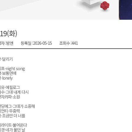
천 유치 건의
최
/19(화)
자 :
밤엔
등록일 :
2026-05-15
조회수 :
441
87명 인사
상-달리기
프-night song
경-보통연애
lonely
이유-에필로그
수-그대 내게 다시
반자카파-소원
탠딩에그-그대가 소중해
이언티-무중력
-조금만 더 너를
이라이트-불어온다
경-네가 불던 날