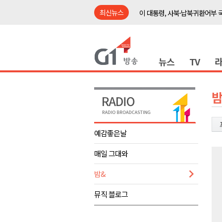
최신뉴스
이 대통령, 사북·납북귀환어부 
여름축제 더위와 전쟁..물놀이 
강원도, 최휘영 문체부장관과 
뉴스
TV
이광재 국회 예결위원장, 강릉시
검찰청 폐지..해결 과제 산적
육동한 시장, 국제스케이트장 춘
밤
영월군, 국·도비 확보 보고회 개
삼척 공공산후조리원 이전 시급
예감좋은날
강원자치도교육청 교감급 이상 3
매일 그대와
도-시군 첫 간담회..우상호 "하
이 대통령, 사북·납북귀환어부 
밤&
여름축제 더위와 전쟁..물놀이 
뮤직 블로그
강원도, 최휘영 문체부장관과 
이광재 국회 예결위원장, 강릉시