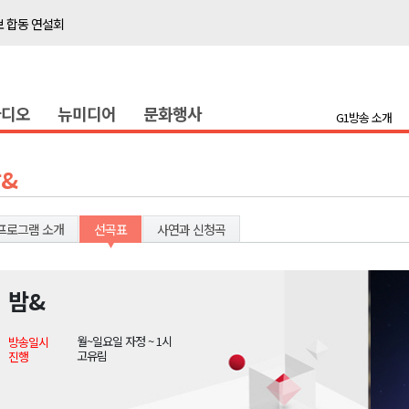
보 합동 연설회
선 복원 재개
백여세대 불편
라디오
뉴미디어
문화행사
' 개원
G1방송 소개
시장 운영
새 돌봄' 시행
&
연속 '다'등급
나된 공동체"
프로그램 소개
선곡표
사연과 신청곡
국가폭력 사과
밤&
보 합동 연설회
월~일요일 자정 ~ 1시
방송일시
선 복원 재개
고유림
진행
백여세대 불편
' 개원