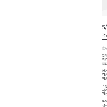
영월군, 14~15일 서부시장 야
양양군, 21일까지 '초등학생 틈
강원개발공사, 공기업 평가 2년 
5
도-시군 첫 간담회..우상호 "하
작성
이 대통령, 사북·납북귀환어부 
윤
알레
박
종현-
아
김범
어
스
자
정인
하
성시