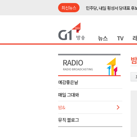
최신뉴스
민주당, 내일 횡성서 당대표 후
철원 백마고지역~월정리역 경원
어젯밤 원주 아파트 정전..천 
뉴스
TV
춘천시립 '장애아동전담어린이집
영월군, 14~15일 서부시장 야
양양군, 21일까지 '초등학생 틈
밤
강원개발공사, 공기업 평가 2년 
도-시군 첫 간담회..우상호 "하
예감좋은날
이 대통령, 사북·납북귀환어부 
매일 그대와
동해안 폭우..도로 잠기고 고립
민주당, 내일 횡성서 당대표 후
밤&
철원 백마고지역~월정리역 경원
뮤직 블로그
어젯밤 원주 아파트 정전..천 
춘천시립 '장애아동전담어린이집