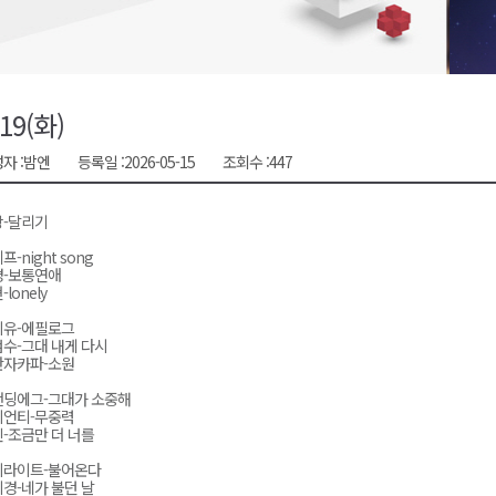
시장 운영
새 돌봄' 시행
연속 '다'등급
/19(화)
나된 공동체"
자 :
밤엔
등록일 :
2026-05-15
조회수 :
447
국가폭력 사과
상-달리기
프-night song
경-보통연애
lonely
이유-에필로그
수-그대 내게 다시
반자카파-소원
탠딩에그-그대가 소중해
이언티-무중력
-조금만 더 너를
이라이트-불어온다
경-네가 불던 날