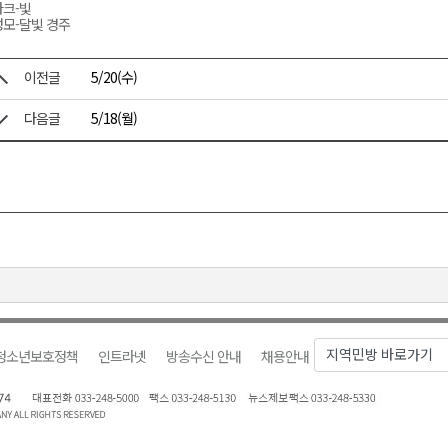
크-빛
모-달빛 경주
이전글
5/20(수)
다음글
5/18(월)
청소년보호정책
인트라넷
방송수신 안내
채용안내