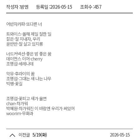
작성자 :
밤엔
등록일 :
2026-05-15
조회수 :
457
어반자카파-또다른 너
트와이스-올해 제일 잘한 일
짙은-잘 지내자, 우리
윤딴딴-잘 살고 있지롱
너드커넥션-좋은 밤 좋은 꿈
데이먼스 이어-cherry
조명섭-세레나데
악뮤-후라이의 꿈
조명섭-그대는 새 나는 나무
빅뱅-꽃길
조명섭-꽃피고 새가 울면
chan-차가워
박혜원-차가워진 이 바람엔 우리가 써있어
woorim-무화과
이전글
5/19(화)
2026-05-15