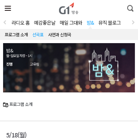
전
제
통
체
보
합
메
검
뉴
색
라디오 홈
예감좋은날
매일 그대와
밤&
뮤직 블로그
열
기
프로그램 소개
선곡표
사연과 신청곡
밤&
월~일요일 자정 ~ 1시
진행
고유림
프로그램 소개
5/18(월)