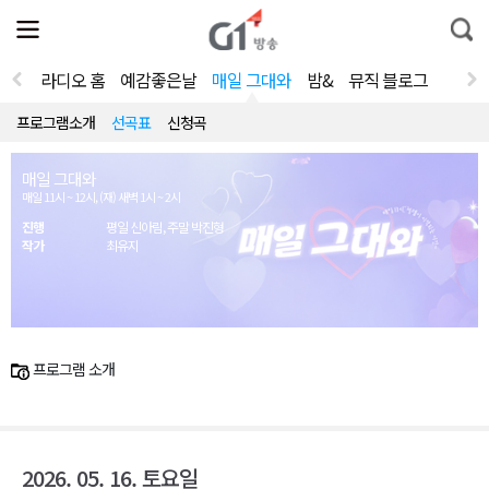
전
제
통
체
보
합
메
검
뉴
색
라디오 홈
예감좋은날
매일 그대와
밤&
뮤직 블로그
열
기
프로그램소개
선곡표
신청곡
매일 그대와
매일 11시 ~ 12시, (재) 새벽 1시 ~ 2시
진행
평일 신아림, 주말 박진형
작가
최유지
프로그램 소개
2026. 05. 16. 토요일