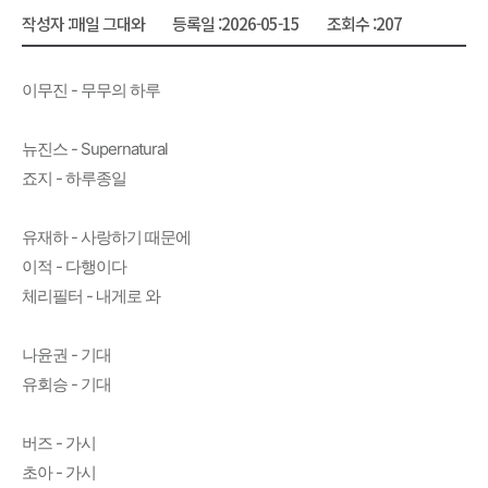
작성자 :
매일 그대와
등록일 :
2026-05-15
조회수 :
207
이무진 - 무무의 하루
뉴진스 - Supernatural
죠지 - 하루종일
유재하 - 사랑하기 때문에
이적 - 다행이다
체리필터 - 내게로 와
나윤권 - 기대
유회승 - 기대
버즈 - 가시
초아 - 가시