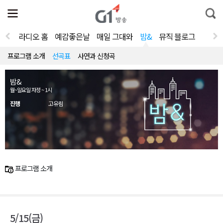
전
제
통
체
보
합
메
검
뉴
색
라디오 홈
예감좋은날
매일 그대와
밤&
뮤직 블로그
열
기
프로그램 소개
선곡표
사연과 신청곡
밤&
월~일요일 자정 ~ 1시
진행
고유림
프로그램 소개
5/15(금)