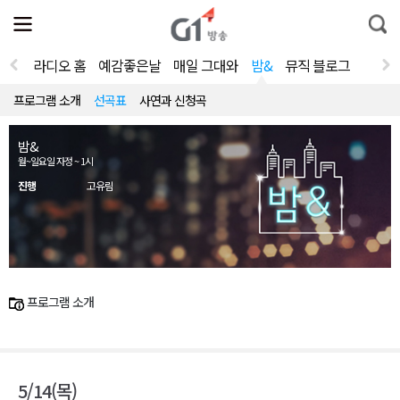
전
제
통
체
보
합
메
검
뉴
색
라디오 홈
예감좋은날
매일 그대와
밤&
뮤직 블로그
열
기
프로그램 소개
선곡표
사연과 신청곡
밤&
월~일요일 자정 ~ 1시
진행
고유림
프로그램 소개
5/14(목)