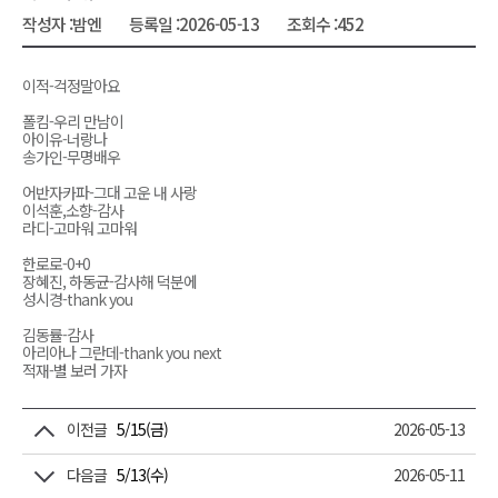
작성자 :
밤엔
등록일 :
2026-05-13
조회수 :
452
이적-걱정말아요
폴킴-우리 만남이
아이유-너랑나
송가인-무명배우
어반자카파-그대 고운 내 사랑
이석훈,소향-감사
라디-고마워 고마워
한로로-0+0
장혜진, 하동균-감사해 덕분에
성시경-thank you
김동률-감사
아리아나 그란데-thank you next
적재-별 보러 가자
이전글
5/15(금)
2026-05-13
다음글
5/13(수)
2026-05-11