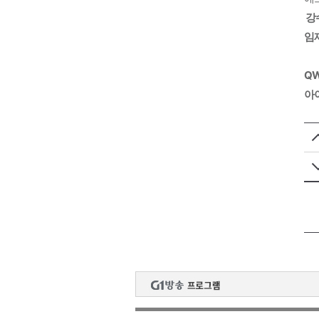
 강
임재
QW
아이