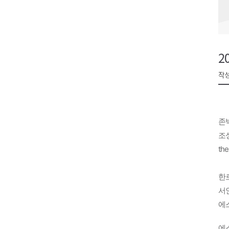
검찰청 폐지..해결 과제 산적
육동한 시장, 국제스케이트장 춘
영월군, 국·도비 확보 보고회 개
2
삼척 공공산후조리원 이전 시급
작성
강원자치도교육청 교감급 이상 3
존박
조성
the
한로
서인
에스
에스