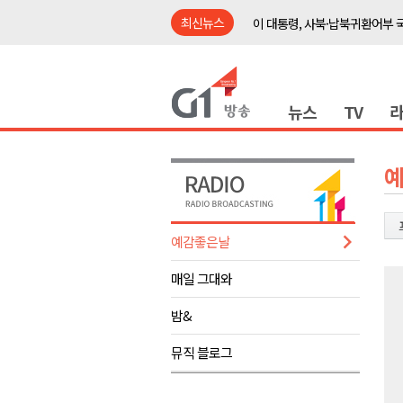
최신뉴스
이 대통령, 사북·납북귀환어부 
여름축제 더위와 전쟁..물놀이 
강원도, 최휘영 문체부장관과 
뉴스
TV
이광재 국회 예결위원장, 강릉시
검찰청 폐지..해결 과제 산적
육동한 시장, 국제스케이트장 춘
영월군, 국·도비 확보 보고회 개
삼척 공공산후조리원 이전 시급
예감좋은날
강원자치도교육청 교감급 이상 3
매일 그대와
도-시군 첫 간담회..우상호 "하
이 대통령, 사북·납북귀환어부 
밤&
여름축제 더위와 전쟁..물놀이 
뮤직 블로그
강원도, 최휘영 문체부장관과 
이광재 국회 예결위원장, 강릉시