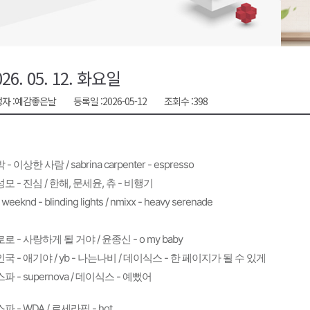
천 유치 건의
최
026. 05. 12. 화요일
자 :
예감좋은날
등록일 :
2026-05-12
조회수 :
398
87명 인사
 - 이상한 사람 / sabrina carpenter - espresso 
모 - 진심 / 한해, 문세윤, 츄 - 비행기
 weeknd - blinding lights / nmixx - heavy serenade 
로 - 사랑하게 될 거야 / 윤종신 - o my baby
국 - 애기야 / yb - 나는나비 / 데이식스 - 한 페이지가 될 수 있게 
파 - supernova / 데이식스 - 예뻤어
파 - WDA / 르세라핌 - hot  