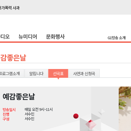
국가폭력 사과
접목
정책간담회
라디오
뉴미디어
문화행사
 초청 특별 강연
G1방송 소개
천 유치 건의
예감좋은날
최
프로그램소개
알립니다
선곡표
사연과 신청곡
87명 인사
나된 공동체"
예감좋은날
국가폭력 사과
매일 오전 9시~11시
방송일시
접목
서수민
진행
서수민
구성
정책간담회
 초청 특별 강연