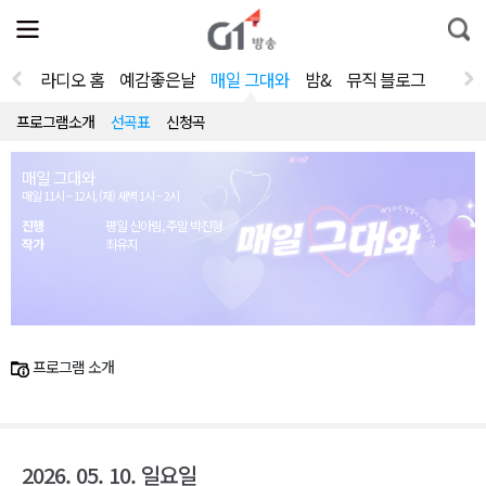
전
제
통
체
보
합
메
검
뉴
색
라디오 홈
예감좋은날
매일 그대와
밤&
뮤직 블로그
열
기
프로그램소개
선곡표
신청곡
매일 그대와
매일 11시 ~ 12시, (재) 새벽 1시 ~ 2시
진행
평일 신아림, 주말 박진형
작가
최유지
프로그램 소개
2026. 05. 10. 일요일