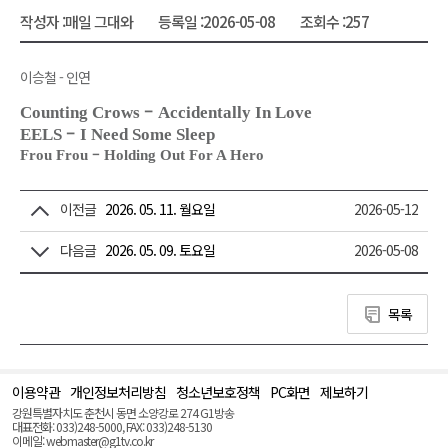
작성자 :
매일 그대와
등록일 :
2026-05-08
조회수 :
257
이승철 - 인연
–
Counting Crows
Accidentally In Love
–
EELS
I Need Some Sleep
–
Frou Frou
Holding Out For A Hero
이전글
2026. 05. 11. 월요일
2026-05-12
다음글
2026. 05. 09. 토요일
2026-05-08
목록
이용약관
개인정보처리방침
청소년보호정책
PC화면
제보하기
맨
위
강원특별자치도 춘천시 동면 소양강로 274 G1방송
로
대표전화: 033)248-5000, FAX: 033)248-5130
(Top)
이메일: webmaster@g1tv.co.kr