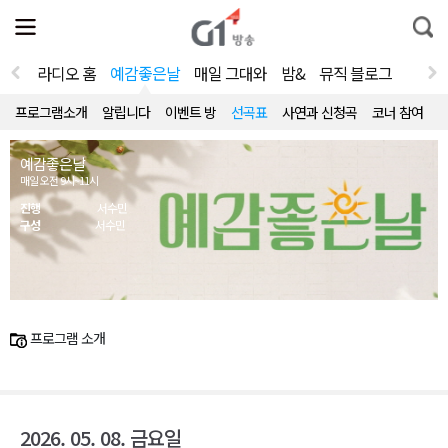
전
제
통
체
보
합
메
검
뉴
색
라디오 홈
예감좋은날
매일 그대와
밤&
뮤직 블로그
열
기
프로그램소개
알립니다
이벤트 방
선곡표
사연과 신청곡
코너 참여
예감좋은날
매일 오전 9시~11시
진행
서수민
구성
서수민
프로그램 소개
2026. 05. 08. 금요일