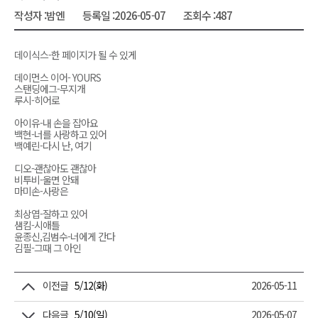
작성자 :
밤엔
등록일 :
2026-05-07
조회수 :
487
데이식스-한 페이지가 될 수 있게
데이먼스 이어- YOURS
스탠딩에그-무지개
루시-히어로
아이유-내 손을 잡아요
백현-너를 사랑하고 있어
백예린-다시 난, 여기
디오-괜찮아도 괜찮아
비투비-울면 안돼
마미손-사랑은
최상엽-잘하고 있어
샘킴-시애틀
윤종신,김범수-너에게 간다
김필-그때 그 아인
이전글
5/12(화)
2026-05-11
다음글
5/10(일)
2026-05-07