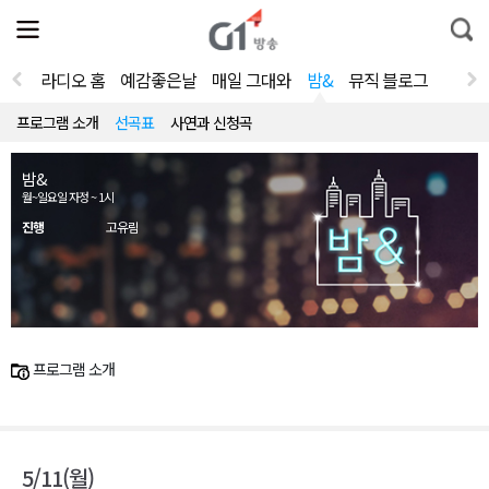
전
제
통
체
보
합
메
검
뉴
색
라디오 홈
예감좋은날
매일 그대와
밤&
뮤직 블로그
열
기
프로그램 소개
선곡표
사연과 신청곡
밤&
월~일요일 자정 ~ 1시
진행
고유림
프로그램 소개
5/11(월)