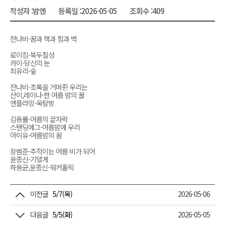
작성자 :
밤엔
등록일 :
2026-05-05
조회수 :
409
잔나비-꿈과 책과 힘과 벽
로이킴-북두칠성
카이-당신의 눈
최유리-숲
잔나비-초록을 거머쥔 우리는
산이,레이나-한 여름 밤의 꿀
엔플라잉-옥탑방
김동률-여름의 끝자락
스탠딩에그-여름밤에 우리
아이유-여름밤의 꿈
장범준-추적이는 여름 비가 되어
윤종신-기댈게
하동균,윤종신-워커홀릭
이전글
5/7(목)
2026-05-06
다음글
5/5(화)
2026-05-05