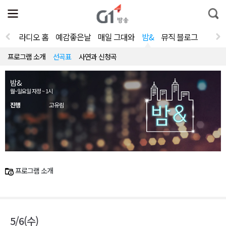
전
제
통
체
보
합
메
검
뉴
색
라디오 홈
예감좋은날
매일 그대와
밤&
뮤직 블로그
열
기
프로그램 소개
선곡표
사연과 신청곡
밤&
월~일요일 자정 ~ 1시
진행
고유림
프로그램 소개
5/6(수)