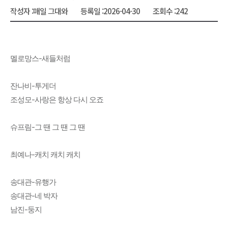
작성자 :
매일 그대와
등록일 :
2026-04-30
조회수 :
242
멜로망스-새들처럼
잔나비-투게더
조성모-사랑은 항상 다시 오죠
슈프림-그 땐 그 땐 그 땐
최예나-캐치 캐치 캐치
송대관-유행가
송대관-네 박자
남진-둥지