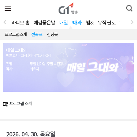
전
제
통
체
보
합
메
검
뉴
색
라디오 홈
예감좋은날
매일 그대와
밤&
뮤직 블로그
열
기
프로그램소개
선곡표
신청곡
매일 그대와
매일 11시 ~ 12시, (재) 새벽 1시 ~ 2시
진행
평일 신아림, 주말 박진형
작가
최유지
프로그램 소개
2026. 04. 30. 목요일