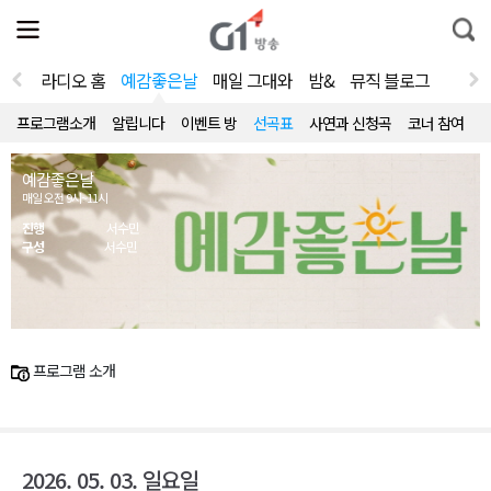
전
제
통
체
보
합
메
검
뉴
색
라디오 홈
예감좋은날
매일 그대와
밤&
뮤직 블로그
열
기
프로그램소개
알립니다
이벤트 방
선곡표
사연과 신청곡
코너 참여
예감좋은날
매일 오전 9시~11시
진행
서수민
구성
서수민
프로그램 소개
2026. 05. 03. 일요일