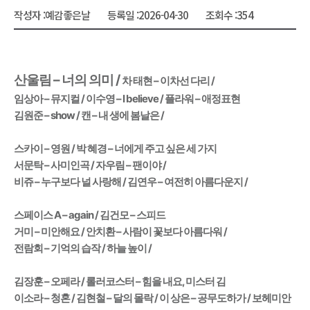
작성자 :
예감좋은날
등록일 :
2026-04-30
조회수 :
354
산울림 – 너의 의미 / 
차 태현 – 이차선 다리 /
임상아 – 뮤지컬 / 이수영 – I believe / 플라워 – 애정표현 
김원준 – show / 캔 – 내 생에 봄날은 / 
스카이 – 영원 / 박 혜경 – 너에게 주고 싶은 세 가지 
서문탁 – 사미인곡 / 자우림 – 팬이야 /
비쥬 – 누구보다 널 사랑해 / 김연우 – 여전히 아름다운지 / 
스페이스 A – again / 김건모 – 스피드 
거미 – 미안해요 / 안치환 – 사람이 꽃보다 아름다워 /
전람회 – 기억의 습작 / 하늘 높이 / 
김장훈 – 오페라 / 롤러코스터 – 힘을 내요, 미스터 김 
이소라 – 청혼 / 김현철 – 달의 몰락 / 이 상은 – 공무도하가 / 보헤미안 