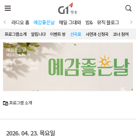
전
제
통
체
보
합
메
검
뉴
색
라디오 홈
예감좋은날
매일 그대와
밤&
뮤직 블로그
열
기
프로그램소개
알립니다
이벤트 방
선곡표
사연과 신청곡
코너 참여
예감좋은날
매일 오전 9시~11시
진행
서수민
구성
서수민
프로그램 소개
2026. 04. 23. 목요일