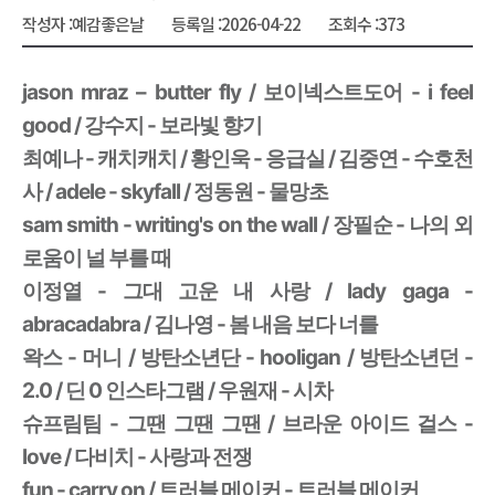
작성자 :
예감좋은날
등록일 :
2026-04-22
조회수 :
373
jason mraz – butter fly / 보이넥스트도어 - i feel
good / 강수지 - 보라빛 향기
최예나 - 캐치캐치 / 황인욱 - 응급실 / 김중연 - 수호천
사 / adele - skyfall / 정동원 - 물망초
sam smith - writing's on the wall / 장필순 - 나의 외
로움이 널 부를 때
이정열 - 그대 고운 내 사랑 / lady gaga -
abracadabra / 김나영 - 봄 내음 보다 너를
왁스 - 머니 / 방탄소년단 - hooligan / 방탄소년던 -
2.0 / 딘 0 인스타그램 / 우원재 - 시차
슈프림팀 - 그땐 그땐 그땐 / 브라운 아이드 걸스 -
love / 다비치 - 사랑과 전쟁
fun - carry on / 트러블 메이커 - 트러블 메이커