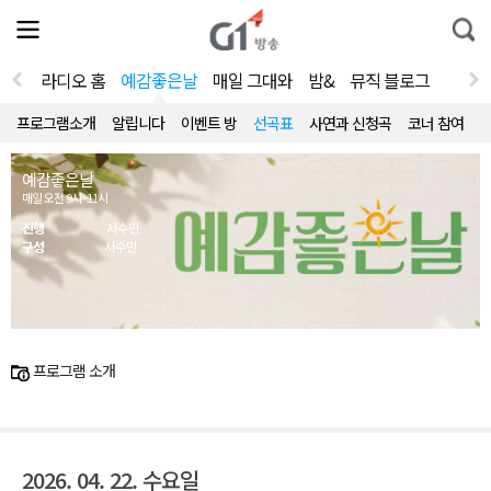
전
제
통
체
보
합
메
검
뉴
색
라디오 홈
예감좋은날
매일 그대와
밤&
뮤직 블로그
열
기
프로그램소개
알립니다
이벤트 방
선곡표
사연과 신청곡
코너 참여
예감좋은날
매일 오전 9시~11시
진행
서수민
구성
서수민
프로그램 소개
2026. 04. 22. 수요일