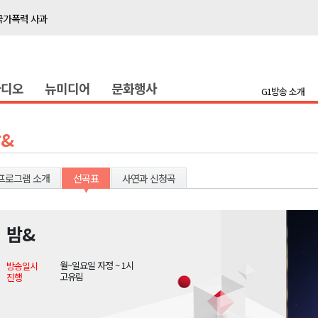
국가폭력 사과
접목
정책간담회
라디오
뉴미디어
문화행사
 초청 특별 강연
G1방송 소개
천 유치 건의
&
최
프로그램 소개
선곡표
사연과 신청곡
87명 인사
나된 공동체"
밤&
국가폭력 사과
월~일요일 자정 ~ 1시
방송일시
접목
고유림
진행
정책간담회
 초청 특별 강연