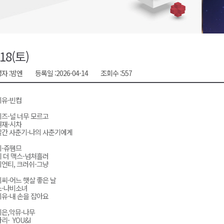
천 유치 건의
최
/18(토)
자 :
밤엔
등록일 :
2026-04-14
조회수 :
557
87명 인사
이유-빈컵
즈-널 너무 모르고
원재-시차
간 사춘기-나의 사춘기에게
이-쥬뗌므
 더 맥스-넘쳐흘러
언티, 크러쉬-그냥
씨-어느 햇살 좋은 날
소-나비소녀
유-내 손을 잡아요
은,악뮤-나무
리- YOU&I