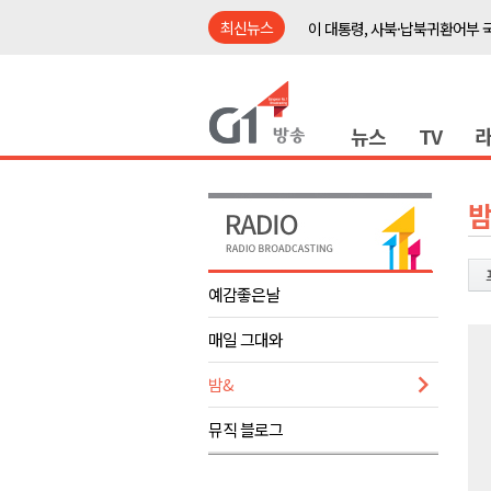
최신뉴스
이 대통령, 사북·납북귀환어부 
여름축제 더위와 전쟁..물놀이 
강원도, 최휘영 문체부장관과 
뉴스
TV
이광재 국회 예결위원장, 강릉시
검찰청 폐지..해결 과제 산적
육동한 시장, 국제스케이트장 춘
밤
영월군, 국·도비 확보 보고회 개
삼척 공공산후조리원 이전 시급
예감좋은날
강원자치도교육청 교감급 이상 3
매일 그대와
도-시군 첫 간담회..우상호 "하
이 대통령, 사북·납북귀환어부 
밤&
여름축제 더위와 전쟁..물놀이 
뮤직 블로그
강원도, 최휘영 문체부장관과 
이광재 국회 예결위원장, 강릉시