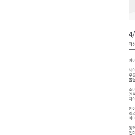
검찰청 폐지..해결 과제 산적
육동한 시장, 국제스케이트장 춘
영월군, 국·도비 확보 보고회 개
4
삼척 공공산후조리원 이전 시급
작성
강원자치도교육청 교감급 이상 3
아
헤이
우
볼빨
조
엠씨
자이
케이
엑
아이
양희
앤마