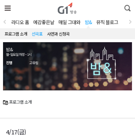
전
제
통
체
보
합
메
검
뉴
색
라디오 홈
예감좋은날
매일 그대와
밤&
뮤직 블로그
열
기
프로그램 소개
선곡표
사연과 신청곡
밤&
월~일요일 자정 ~ 1시
진행
고유림
프로그램 소개
4/17(금)