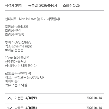
작성자 :
밤엔
등록일 :
2026-04-14
조회수 :
526
인피니트 - Man In Love (남자가 사랑할때)
조명섭 - 세레나데
조명섭 -연심
조명섭 -백일홍
투어스-OVERDRIVE
엑소-Love me right
로이킴-봄봄봄
10cm-봄이 좋냐??
선우정아-봄처녀
성시경-너는 나의 봄이다
로꼬,유주-우연히
봄
개코,아우릴고트 등-WAKE UP
바이브-봄비
악뮤-소문의 낙원
이전글
4/18(토)
2026-04-14
다음글
4/16(목)
2026-04-14