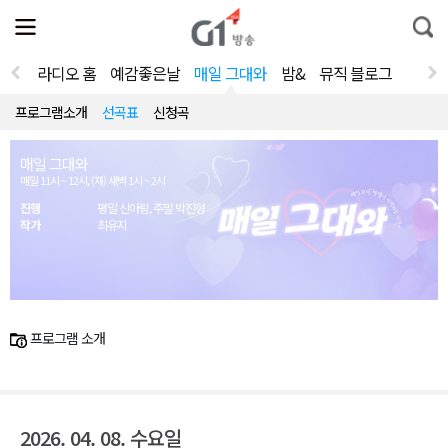
전
제
통
체
보
합
메
검
뉴
색
라디오 홈
예감좋은날
매일 그대와
밤&
뮤직 블로그
열
기
프로그램소개
선곡표
신청곡
매일 그대와
매일 11시 ~ 12시, (재) 새벽 1시 ~ 2시
진행
평일 신아림, 주말 박진형
작가
최유지
프로그램 소개
2026. 04. 08. 수요일