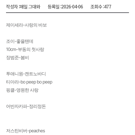
작성자 :
매일 그대와
등록일 :
2026-04-06
조회수 :
477
제이세라-사랑의 바보
조이-좋을텐데
10cm-부동의 첫사랑
장범준-봄비
투애니원-캔트노바디
티아라-bo peep bo peep
핑클-영원한 사랑
어반자카파-정리정돈
저스틴비버-peaches