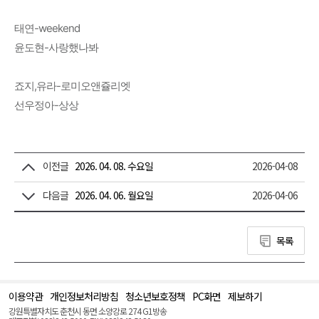
태연-weekend
윤도현-사랑했나봐
죠지,유라-로미오앤쥴리엣
선우정아-상상
이전글
2026. 04. 08. 수요일
2026-04-08
다음글
2026. 04. 06. 월요일
2026-04-06
목록
이용약관
개인정보처리방침
청소년보호정책
PC화면
제보하기
맨
위
강원특별자치도 춘천시 동면 소양강로 274 G1방송
로