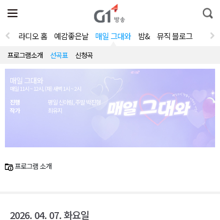
전
제
통
체
보
합
메
검
뉴
색
라디오 홈
예감좋은날
매일 그대와
밤&
뮤직 블로그
열
기
프로그램소개
선곡표
신청곡
매일 그대와
매일 11시 ~ 12시, (재) 새벽 1시 ~ 2시
진행
평일 신아림, 주말 박진형
작가
최유지
프로그램 소개
2026. 04. 07. 화요일