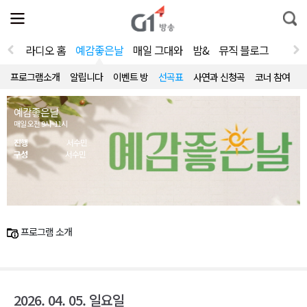
전
제
통
체
보
합
메
검
뉴
색
라디오 홈
예감좋은날
매일 그대와
밤&
뮤직 블로그
열
기
프로그램소개
알립니다
이벤트 방
선곡표
사연과 신청곡
코너 참여
예감좋은날
매일 오전 9시~11시
진행
서수민
구성
서수민
프로그램 소개
2026. 04. 05. 일요일