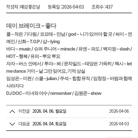
작성자 :
예감좋은날
등록일 :
2026-04-03
조회수 :
437
데이 브레이크 – 좋다
쿨 – 작은 기다림 / 코요태 – 만남 / god – 니가 있어야 할 곳 / 싸이 – 연
예인 / 신화 – T.O.P / 샵 – lying
바다 – music / 슈퍼 주니어 – miracle / 유엔 – 파도 / 백지영 – dash /
HOT – 행복 / 유피 – 뿌요 뿌요
자자 – 버스 안에서 / 투야 – 봐 / 문차일드 – 태양은 가득히 / 렉시 – let
me dance 거미 – 날 그만 잊어요, 기억 상실
임성은 – 미련 / 스쿨 – julian / 주석 – 힙합 뮤직 / 임창정 – 바람과 함께
사라지다
DJ DOC – 미녀와 야수 / remember / 김원준 – show
이전글
2026. 04. 06. 월요일
2026-04-06
다음글
2026. 04. 04. 토요일
2026-04-03