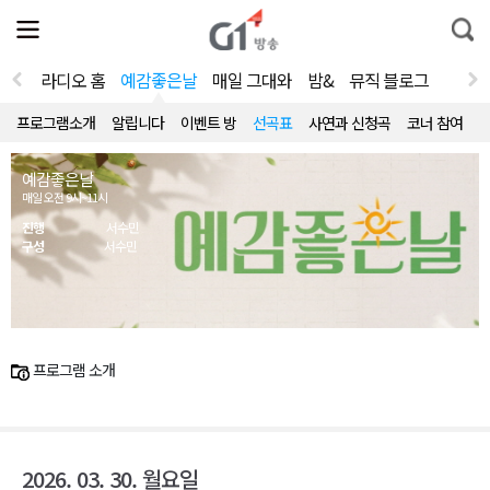
전
제
통
체
보
합
메
검
뉴
색
라디오 홈
예감좋은날
매일 그대와
밤&
뮤직 블로그
열
기
프로그램소개
알립니다
이벤트 방
선곡표
사연과 신청곡
코너 참여
예감좋은날
매일 오전 9시~11시
진행
서수민
구성
서수민
프로그램 소개
2026. 03. 30. 월요일