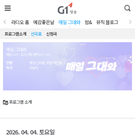
전
제
통
체
보
합
메
검
뉴
색
라디오 홈
예감좋은날
매일 그대와
밤&
뮤직 블로그
열
기
프로그램소개
선곡표
신청곡
매일 그대와
매일 11시 ~ 12시, (재) 새벽 1시 ~ 2시
진행
평일 신아림, 주말 박진형
작가
최유지
프로그램 소개
2026. 04. 04. 토요일