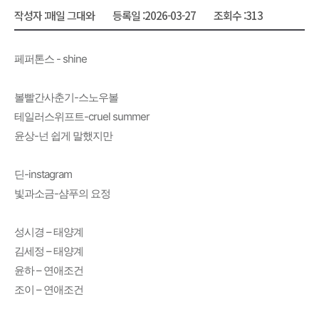
작성자 :
매일 그대와
등록일 :
2026-03-27
조회수 :
313
페퍼톤스 - shine
볼빨간사춘기-스노우볼
테일러스위프트-cruel summer
윤상-넌 쉽게 말했지만
딘-instagram
빛과소금-샴푸의 요정
성시경 – 태양계
김세정 – 태양계
윤하 – 연애조건
조이 – 연애조건