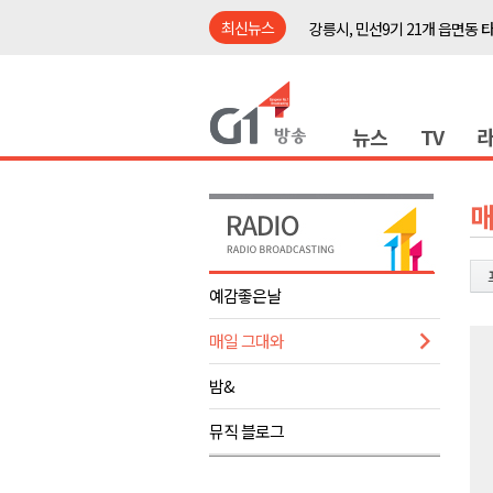
최신뉴스
강릉시, 민선9기 21개 읍면동 
양구군, 원주환경청에 비점오염
<강원랜드> 관광객이 인구 3배
뉴스
TV
<강원랜드> 마카오 카지노 "복
원주시, 하반기 중소기업육성자
강원도립대학교, 하반기 평생교
매
태백시, 28~29일 제5회 황부자
오늘 극한폭염 계속..낮 최고 ‘영
예감좋은날
썩고, 무르고..농산물 피해 속출
매일 그대와
썩고, 무르고..농산물 피해 속출
강릉시, 민선9기 21개 읍면동 
밤&
양구군, 원주환경청에 비점오염
뮤직 블로그
<강원랜드> 관광객이 인구 3배
<강원랜드> 마카오 카지노 "복