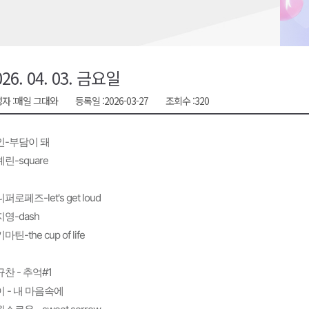
금 지원 접수
육원 수강생 모집
 며느리 축제
026. 04. 03. 금요일
상 38도’
자 :
매일 그대와
등록일 :
2026-03-27
조회수 :
320
인-부담이 돼
린-square
퍼로페즈-let's get loud
영-dash
마틴-the cup of life
찬 - 추억#1
 - 내 마음속에