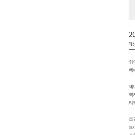
원주시, 하반기 중소기업육성자
강원도립대학교, 하반기 평생교
태백시, 28~29일 제5회 황부자
2
오늘 극한폭염 계속..낮 최고 ‘영
작성
썩고, 무르고..농산물 피해 속출
휘
백예
제니
백지
리키
조규
토이