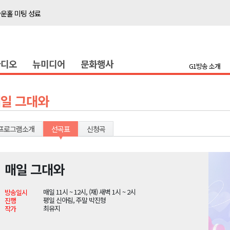
타운홀 미팅 성료
저감 사업 등 건의
..싱가포르 복합리조트
라디오
뉴미디어
문화행사
합리조트로 진화 중"
G1방송 소개
금 지원 접수
육원 수강생 모집
일 그대와
 며느리 축제
상 38도’
프로그램소개
선곡표
신청곡
매일 그대와
타운홀 미팅 성료
매일 11시 ~ 12시, (재) 새벽 1시 ~ 2시
방송일시
저감 사업 등 건의
평일 신아림, 주말 박진형
진행
최유지
작가
..싱가포르 복합리조트
합리조트로 진화 중"