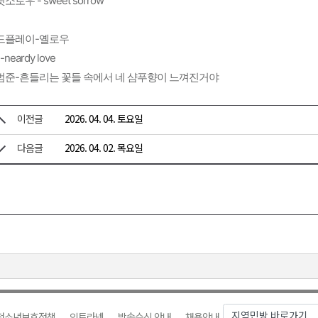
소로우 - sweet sorrow
드플레이-옐로우
-neardy love
범준-흔들리는 꽃들 속에서 네 샴푸향이 느껴진거야
이전글
2026. 04. 04. 토요일
다음글
2026. 04. 02. 목요일
청소년보호정책
인트라넷
방송수신 안내
채용안내