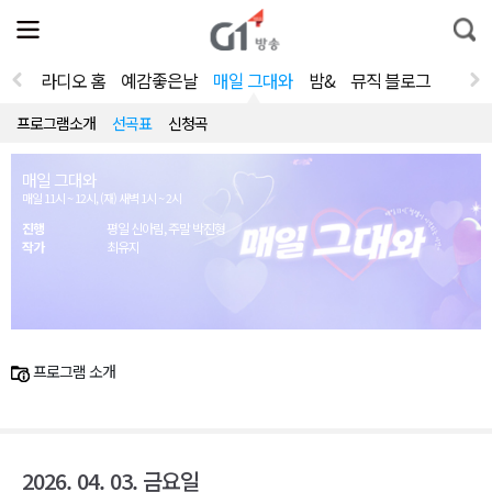
전
제
통
체
보
합
메
검
뉴
색
라디오 홈
예감좋은날
매일 그대와
밤&
뮤직 블로그
열
기
프로그램소개
선곡표
신청곡
매일 그대와
매일 11시 ~ 12시, (재) 새벽 1시 ~ 2시
진행
평일 신아림, 주말 박진형
작가
최유지
프로그램 소개
2026. 04. 03. 금요일