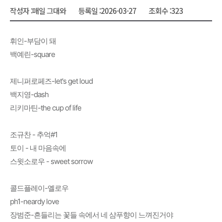
작성자 :
매일 그대와
등록일 :
2026-03-27
조회수 :
323
휘인-부담이 돼
백예린-square
제니퍼로페즈-let's get loud
백지영-dash
리키마틴-the cup of life
조규찬 - 추억#1
토이 - 내 마음속에
스윗소로우 - sweet sorrow
콜드플레이-옐로우
ph1-neardy love
장범준-흔들리는 꽃들 속에서 네 샴푸향이 느껴진거야