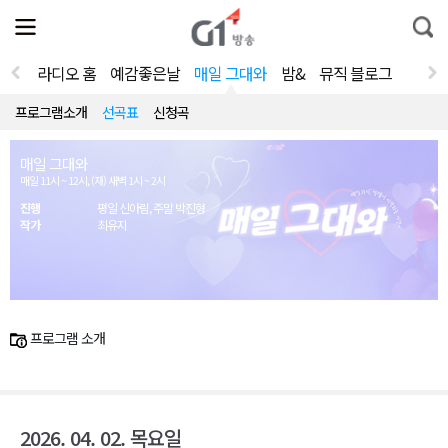
전
제
통
체
보
합
메
검
뉴
색
라디오 홈
예감좋은날
매일 그대와
밤&
뮤직 블로그
열
기
프로그램소개
선곡표
신청곡
매일 그대와
매일 11시 ~ 12시, (재) 새벽 1시 ~ 2시
진행
평일 신아림, 주말 박진형
작가
최유지
프로그램 소개
2026. 04. 02. 목요일