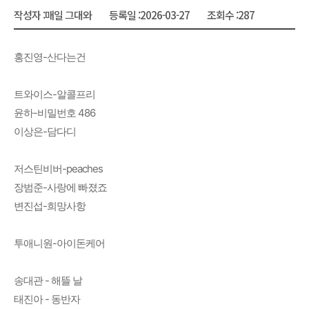
작성자 :
매일 그대와
등록일 :
2026-03-27
조회수 :
287
홍진영-산다는건
트와이스-알콜프리
윤하-비밀번호 486
이상은-담다디
저스틴비버-peaches
장범준-사랑에 빠졌죠
변진섭-희망사항
투애니원-아이돈케어
송대관 - 해뜰 날
태진아 - 동반자