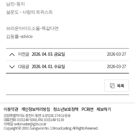
남진-둥지
설운도 - 사랑의 트위스트
브라운아이드소울-똑같다면
김동률-advice
이전글
2026. 04. 03. 금요일
2026-03-27
다음글
2026. 04. 01. 수요일
2026-03-27
목록
이용약관
개인정보처리방침
청소년보호정책
PC화면
제보하기
맨
위
강원특별자치도 춘천시 동면 소양강로 274 G1방송
로
대표전화: 033)248-5000, FAX: 033)248-5130
(Top)
이메일: webmaster@g1tv.co.kr
Copyright © 2001 Gangwon No. 1 Broadcasting. All Rights Reserved.