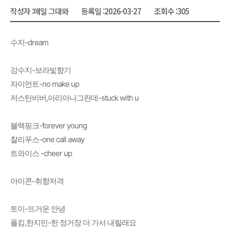
작성자 :
매일 그대와
등록일 :
2026-03-27
조회수 :
305
수지-dream
강수지-보라빛향기
자이언트-no make up
저스틴비버,아리아나그란데-stuck with u
블랙핑크-forever young
찰리푸스-one call away
트와이스 -cheer up
아이콘-취향저격
토이-뜨거운 안녕
폴킴,한지민-한 정거장 더 가서 내릴래요