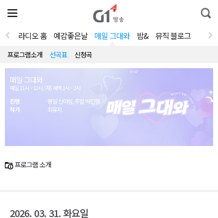
전
제
통
체
보
합
메
검
뉴
색
라디오 홈
예감좋은날
매일 그대와
밤&
뮤직 블로그
열
기
프로그램소개
선곡표
신청곡
매일 그대와
매일 11시 ~ 12시, (재) 새벽 1시 ~ 2시
진행
평일 신아림, 주말 박진형
작가
최유지
프로그램 소개
2026. 03. 31. 화요일