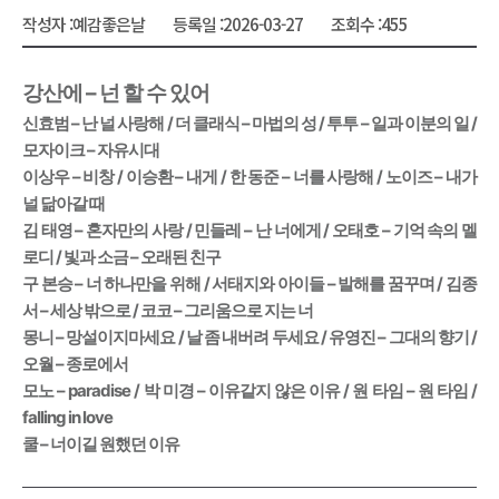
작성자 :
예감좋은날
등록일 :
2026-03-27
조회수 :
455
강산에 – 넌 할 수 있어
신효범 – 난 널 사랑해 / 더 클래식 – 마법의 성 / 투투 – 일과 이분의 일 /
모자이크 – 자유시대
이상우 – 비창 / 이승환 – 내게 / 한 동준 – 너를 사랑해 / 노이즈 – 내가
널 닮아갈 때
김 태영 – 혼자만의 사랑 / 민들레 – 난 너에게 / 오태호 – 기억 속의 멜
로디 / 빛과 소금 – 오래된 친구
구 본승 – 너 하나만을 위해 / 서태지와 아이들 – 발해를 꿈꾸며 / 김종
서 – 세상 밖으로 / 코코 – 그리움으로 지는 너
몽니 – 망설이지마세요 / 날 좀 내버려 두세요 / 유영진 – 그대의 향기 /
오월 – 종로에서
모노 – paradise / 박 미경 – 이유같지 않은 이유 / 원 타임 – 원 타임 /
falling in love
쿨 – 너이길 원했던 이유