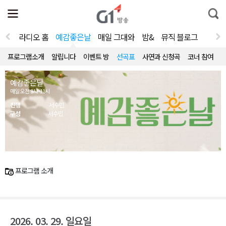
전
제
통
체
보
합
메
검
뉴
색
라디오 홈
예감좋은날
매일 그대와
밤&
뮤직 블로그
열
기
프로그램소개
알립니다
이벤트 방
선곡표
사연과 신청곡
코너 참여
예감좋은날
매일 오전 9시~11시
진행
서수민
구성
서수민
프로그램 소개
2026. 03. 29. 일요일