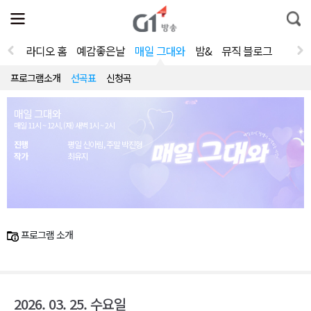
전
제
통
체
보
합
메
검
뉴
색
라디오 홈
예감좋은날
매일 그대와
밤&
뮤직 블로그
열
기
프로그램소개
선곡표
신청곡
매일 그대와
매일 11시 ~ 12시, (재) 새벽 1시 ~ 2시
진행
평일 신아림, 주말 박진형
작가
최유지
프로그램 소개
2026. 03. 25. 수요일