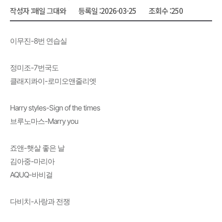
작성자 :
매일 그대와
등록일 :
2026-03-25
조회수 :
250
이무진-8번 연습실
정미조-7번국도
클래지콰이-로미오앤줄리엣
Harry styles-Sign of the times
브루노마스-Marry you
죠앤-햇살 좋은 날
김아중-마리아
AQUQ-바비걸
다비치-사랑과 전쟁