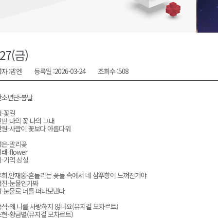
시장 운영
새 돌봄' 시행
연속 '다'등급
/27(금)
나된 공동체"
자 :
밤엔
등록일 :
2026-03-24
조회수 :
508
국가폭력 사과
탄소년단-봄날
-꽃길
딴-나의 꽃 나의 그대
원-사람이 꽃보다 아름다워
성은-말리꽃
래-flower
-기억 상실
희.안재홍-흔들리는 꽃들 속에서 네 샴푸향이 느껴진거야
서진-눈물인가봐
-눈물로 너를 떠나보낸다
석-왜 나를 사랑하지 않나요(뮤지컬 모차르트)
현-황금별(뮤지컬 모차르트)