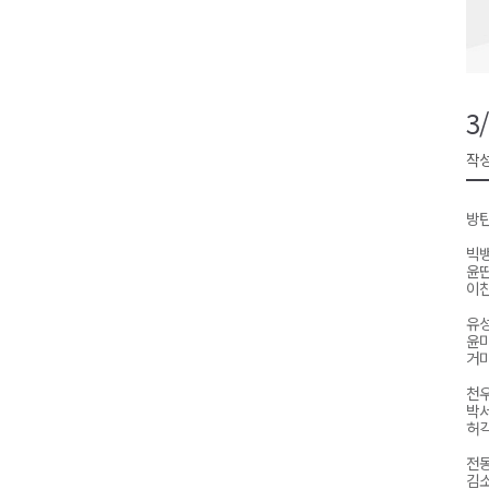
영월군, 14~15일 서부시장 야
양양군, 21일까지 '초등학생 틈
강원개발공사, 공기업 평가 2년 
3
도-시군 첫 간담회..우상호 "하
작성
이 대통령, 사북·납북귀환어부 
방
빅뱅
윤딴
이찬
유
윤미
거미
천우
박
허각
전동
김소