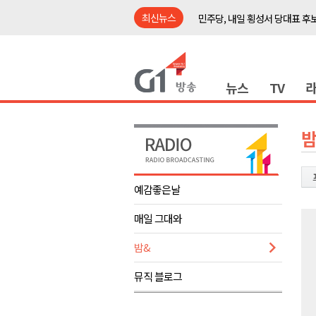
최신뉴스
민주당, 내일 횡성서 당대표 후
철원 백마고지역~월정리역 경원
어젯밤 원주 아파트 정전..천 
뉴스
TV
춘천시립 '장애아동전담어린이집
영월군, 14~15일 서부시장 야
양양군, 21일까지 '초등학생 틈
밤
강원개발공사, 공기업 평가 2년 
도-시군 첫 간담회..우상호 "하
예감좋은날
이 대통령, 사북·납북귀환어부 
매일 그대와
동해안 폭우..도로 잠기고 고립
민주당, 내일 횡성서 당대표 후
밤&
철원 백마고지역~월정리역 경원
뮤직 블로그
어젯밤 원주 아파트 정전..천 
춘천시립 '장애아동전담어린이집