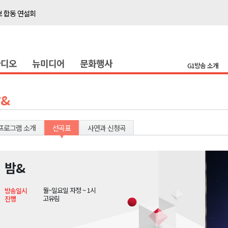
보 합동 연설회
선 복원 재개
백여세대 불편
라디오
뉴미디어
문화행사
' 개원
G1방송 소개
시장 운영
새 돌봄' 시행
&
연속 '다'등급
나된 공동체"
프로그램 소개
선곡표
사연과 신청곡
국가폭력 사과
밤&
보 합동 연설회
월~일요일 자정 ~ 1시
방송일시
선 복원 재개
고유림
진행
백여세대 불편
' 개원