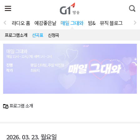
전
제
통
체
보
합
메
검
뉴
색
라디오 홈
예감좋은날
매일 그대와
밤&
뮤직 블로그
열
기
프로그램소개
선곡표
신청곡
매일 그대와
매일 11시 ~ 12시, (재) 새벽 1시 ~ 2시
진행
평일 신아림, 주말 박진형
작가
최유지
프로그램 소개
2026. 03. 23. 월요일