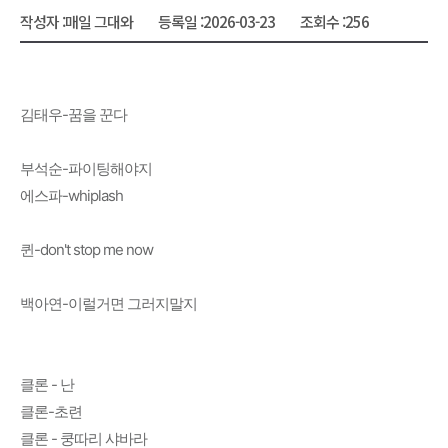
작성자 :
매일 그대와
등록일 :
2026-03-23
조회수 :
256
김태우-꿈을 꾼다
부석순-파이팅해야지
에스파-whiplash
퀸-don't stop me now
백아연-이럴거면 그러지말지
클론 - 난
클론-초련
클론 - 쿵따리 샤바라