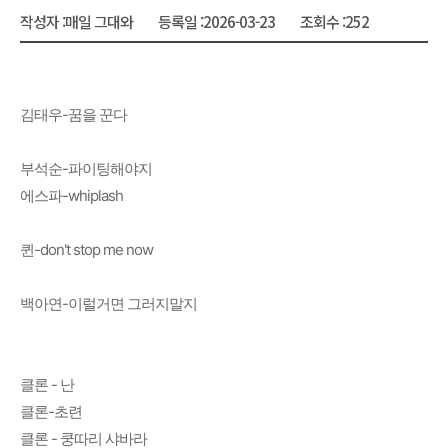
작성자 :
매일 그대와
등록일 :
2026-03-23
조회수 :
252
김태우-꿈을 꾼다
부석순-파이팅해야지
에스파-whiplash
퀸-don't stop me now
백아연-이럴거면 그러지말지
클론 - 난
클론-초련
클론 - 쿵따리 샤바라