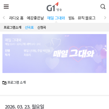
전
제
통
체
보
합
메
검
뉴
색
라디오 홈
예감좋은날
매일 그대와
밤&
뮤직 블로그
열
기
프로그램소개
선곡표
신청곡
매일 그대와
매일 11시 ~ 12시, (재) 새벽 1시 ~ 2시
진행
평일 신아림, 주말 박진형
작가
최유지
프로그램 소개
2026. 03. 23. 월요일