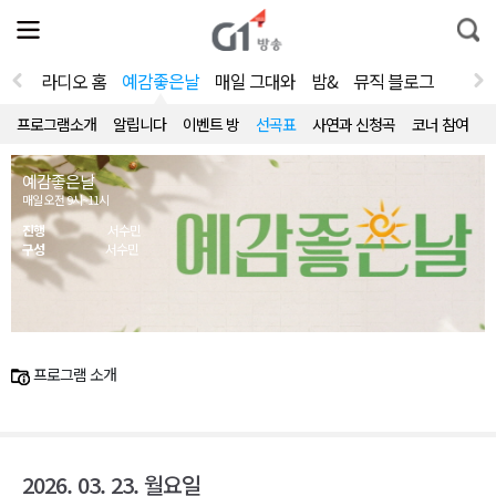
전
제
통
체
보
합
메
검
뉴
색
라디오 홈
예감좋은날
매일 그대와
밤&
뮤직 블로그
열
기
프로그램소개
알립니다
이벤트 방
선곡표
사연과 신청곡
코너 참여
예감좋은날
매일 오전 9시~11시
진행
서수민
구성
서수민
프로그램 소개
2026. 03. 23. 월요일