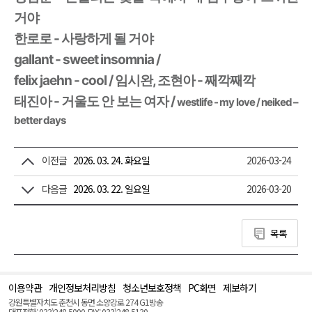
거야
한로로 - 사랑하게 될 거야
gallant - sweet insomnia /
felix jaehn - cool / 임시완, 조현아 - 째깍째깍
태진아 - 거울도 안 보는 여자 /
westlife - my love / neiked –
better days
이전글
2026. 03. 24. 화요일
2026-03-24
다음글
2026. 03. 22. 일요일
2026-03-20
목록
이용약관
개인정보처리방침
청소년보호정책
PC화면
제보하기
맨
위
강원특별자치도 춘천시 동면 소양강로 274 G1방송
로
대표전화: 033)248-5000, FAX: 033)248-5130