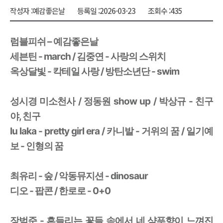
작성자 :
예감좋은날
등록일 :
2026-03-23
조회수 :
435
럼블피쉬 – 예감좋은날
세븐틴 - march / 김중연 - 사랑의 스위치
옥상달빛 - 칵테일 사랑 /
방탄소년단 - swim
성시경 미소천사 / 정동원 show up / 박상규 - 친구
야, 친구
lu laka - pretty girl era / 카니발 - 거위의 꿈 / 일기예
보 - 인형의 꿈
최유리 - 숲 / 악동뮤지션 - dinosaur
디오 - 팝콘 / 한로로 - 0+0
장범준 - 흔들리는 꽃들 속에서 네 샴푸향이 느껴진