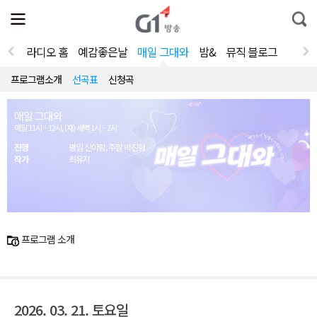
전
제
통
체
보
합
메
검
뉴
색
라디오 홈
예감좋은날
매일 그대와
밤&
뮤직 블로그
열
기
프로그램소개
선곡표
신청곡
매일 그대와
매일 11시 ~ 12시, (재) 새벽 1시 ~ 2시
진행
평일 신아림, 주말 박진형
작가
최유지
프로그램 소개
2026. 03. 21. 토요일