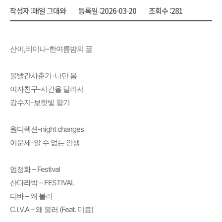
작성자 :
매일 그대와
등록일 :
2026-03-20
조회수 :
281
산이,레이나-한여름밤의 꿀
볼빨간사춘기-나만 봄
여자친구-시간을 달려서
강수지-보랏빛 향기
원디렉션-night changes
이문세-알 수 없는 인생
엄정화 – Festival
산다라박 – FESTIVAL
디바 – 왜 불러
C.I.V.A – 왜 불러 (Feat. 미료)