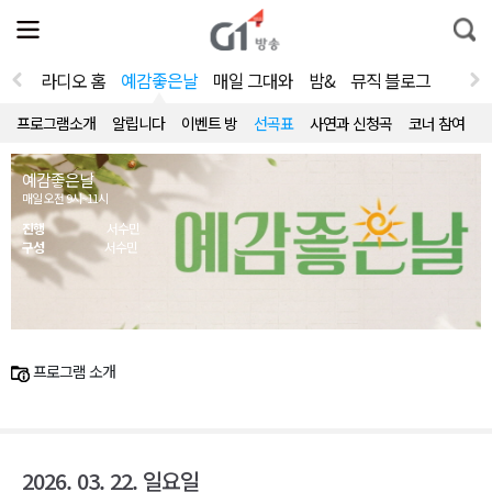
전
제
통
체
보
합
메
검
뉴
색
라디오 홈
예감좋은날
매일 그대와
밤&
뮤직 블로그
열
기
프로그램소개
알립니다
이벤트 방
선곡표
사연과 신청곡
코너 참여
예감좋은날
매일 오전 9시~11시
진행
서수민
구성
서수민
프로그램 소개
2026. 03. 22. 일요일