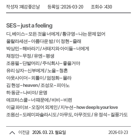
작성자 :
예감좋은날
등록일 :
2026-03-20
조회수 :
430
SES – just a feeling
디, 베이스 – 모든 것을 너에게 / 황규영 – 나는 문제 없어
울랄라세션 – 아름다운 밤 / 이 정현 – 줄래
박상민 – 해바라기 / 서태지와 아이들 – 너에게
채정안 – 무정 / 유엔 – 평생
조용필 – 단발머리 / 주식회사 – 좋을거야
유리 상자 – 신부에게 / 노을 – 청혼
아웃사이더 – 외톨이 / 엄정화 – 몰라
김 현성 – heaven / 조성모 – 피아노
하 동균 – 나비야 / 운명
애프터스쿨 – 너 때문에 / 비비 – 비련
이글 파이브 - 오징어 외계인 / 지누션 – how deep Is your love
조원선 – 도레미파솔라시도 / 아무도, 아무것도 / 유 정석 – 질풍가도
이전글
2026. 03. 23. 월요일
2026-03-23