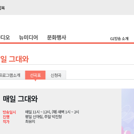
접목
정책간담회
 초청 특별 강연
라디오
뉴미디어
문화행사
G1방송 소개
천 유치 건의
최
일 그대와
87명 인사
프로그램소개
선곡표
신청곡
나된 공동체"
국가폭력 사과
매일 그대와
접목
매일 11시 ~ 12시, (재) 새벽 1시 ~ 2시
방송일시
정책간담회
평일 신아림, 주말 박진형
진행
최유지
작가
 초청 특별 강연