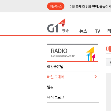
최신뉴스
여름축제 더위와 전쟁..물놀이 
강원도, 최휘영 문체부장관과 
이광재 국회 예결위원장, 강릉시
뉴스
TV
검찰청 폐지..해결 과제 산적
육동한 시장, 국제스케이트장 춘
영월군, 국·도비 확보 보고회 개
매
삼척 공공산후조리원 이전 시급
강원자치도교육청 교감급 이상 3
예감좋은날
도-시군 첫 간담회..우상호 "하
매일 그대와
이 대통령, 사북·납북귀환어부 
여름축제 더위와 전쟁..물놀이 
밤&
강원도, 최휘영 문체부장관과 
뮤직 블로그
이광재 국회 예결위원장, 강릉시
검찰청 폐지..해결 과제 산적