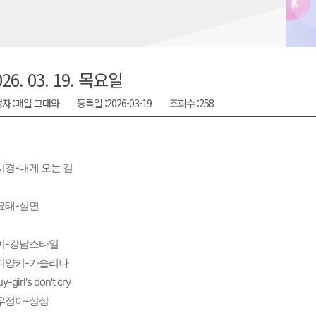
천 유치 건의
최
026. 03. 19. 목요일
87명 인사
자 :
매일 그대와
등록일 :
2026-03-19
조회수 :
258
시경-내게 오는 길
요태-실연
이-강남스타일
디양키-가솔리나
y-girl's don't cry
우정아-상상