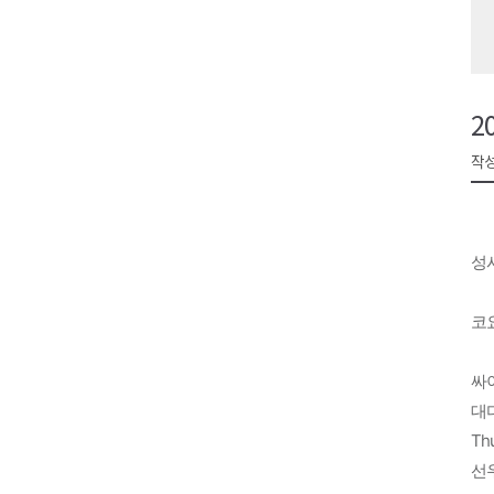
육동한 시장, 국제스케이트장 춘
영월군, 국·도비 확보 보고회 개
삼척 공공산후조리원 이전 시급
2
강원자치도교육청 교감급 이상 3
작성
성
코
싸
대
Thu
선