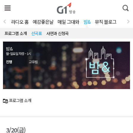
전
제
통
체
보
합
메
검
뉴
색
라디오 홈
예감좋은날
매일 그대와
밤&
뮤직 블로그
열
기
프로그램 소개
선곡표
사연과 신청곡
밤&
월~일요일 자정 ~ 1시
진행
고유림
프로그램 소개
3/20(금)