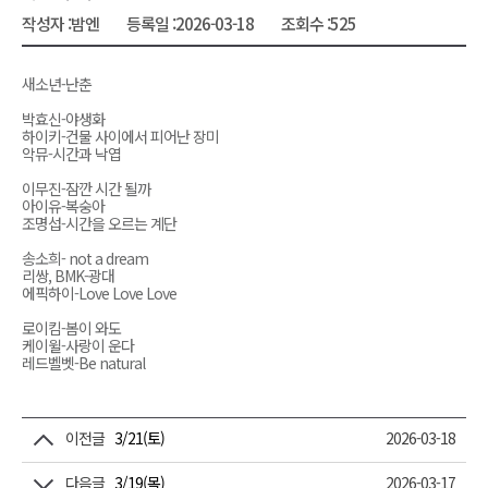
작성자 :
밤엔
등록일 :
2026-03-18
조회수 :
525
새소년-난춘
박효신-야생화
하이키-건물 사이에서 피어난 장미
악뮤-시간과 낙엽
이무진-잠깐 시간 될까
아이유-복숭아
조명섭-시간을 오르는 계단
송소희- not a dream
리쌍, BMK-광대
에픽하이-Love Love Love
로이킴-봄이 와도
케이윌-사랑이 운다
레드벨벳-Be natural
이전글
3/21(토)
2026-03-18
다음글
3/19(목)
2026-03-17