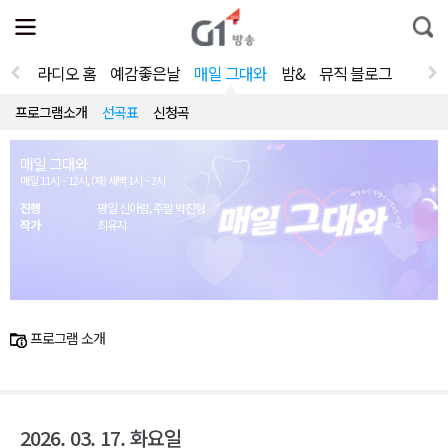
전
제
통
체
보
합
메
검
뉴
색
라디오 홈
예감좋은날
매일 그대와
밤&
뮤직 블로그
열
기
프로그램소개
선곡표
신청곡
매일 그대와
매일 11시 ~ 12시, (재) 새벽 1시 ~ 2시
진행
평일 신아림, 주말 박진형
작가
최유지
프로그램 소개
2026. 03. 17. 화요일