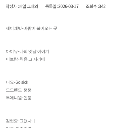
작성자 :
매일 그대와
등록일 :
2026-03-17
조회수 :
342
제이레빗-바람이 불어오는 곳
아이유-나의 옛날 이야기
이보람-처음 그 자리에
니요-So sick
모모랜드-뿜뿜
투애니원-멘붕
김형중-그랬나봐