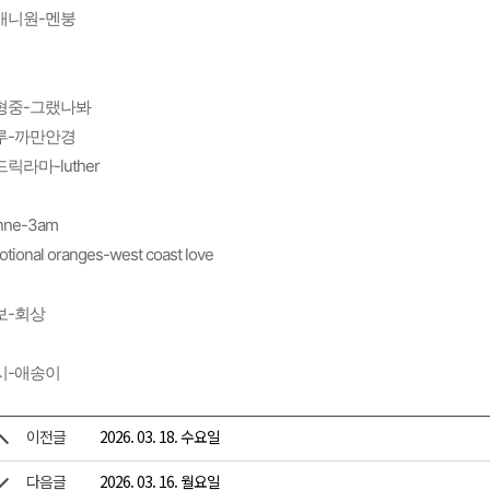
애니원-멘붕
형중-그랬나봐
루-까만안경
릭라마-luther
nne-3am
tional oranges-west coast love
보-회상
시-애송이
이전글
2026. 03. 18. 수요일
다음글
2026. 03. 16. 월요일