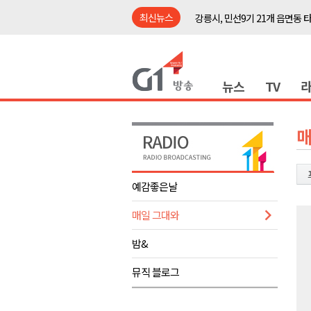
최신뉴스
강릉시, 민선9기 21개 읍면동 
양구군, 원주환경청에 비점오염
<강원랜드> 관광객이 인구 3배
뉴스
TV
<강원랜드> 마카오 카지노 "복
원주시, 하반기 중소기업육성자
강원도립대학교, 하반기 평생교
매
태백시, 28~29일 제5회 황부자
오늘 극한폭염 계속..낮 최고 ‘영
예감좋은날
썩고, 무르고..농산물 피해 속출
매일 그대와
썩고, 무르고..농산물 피해 속출
강릉시, 민선9기 21개 읍면동 
밤&
양구군, 원주환경청에 비점오염
뮤직 블로그
<강원랜드> 관광객이 인구 3배
<강원랜드> 마카오 카지노 "복