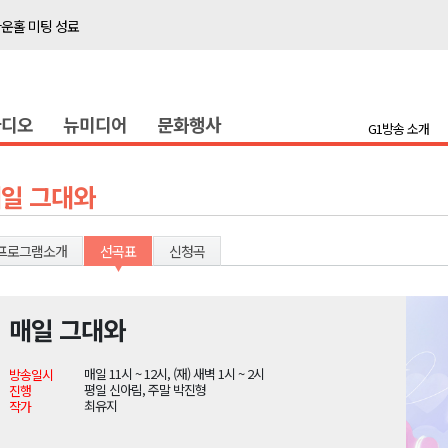
타운홀 미팅 성료
저감 사업 등 건의
..싱가포르 복합리조트
라디오
뉴미디어
문화행사
합리조트로 진화 중"
G1방송 소개
금 지원 접수
육원 수강생 모집
일 그대와
 며느리 축제
상 38도’
프로그램소개
선곡표
신청곡
매일 그대와
타운홀 미팅 성료
매일 11시 ~ 12시, (재) 새벽 1시 ~ 2시
방송일시
저감 사업 등 건의
평일 신아림, 주말 박진형
진행
최유지
작가
..싱가포르 복합리조트
합리조트로 진화 중"