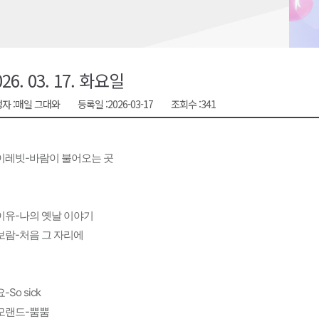
금 지원 접수
육원 수강생 모집
 며느리 축제
026. 03. 17. 화요일
상 38도’
자 :
매일 그대와
등록일 :
2026-03-17
조회수 :
341
이레빗-바람이 불어오는 곳
이유-나의 옛날 이야기
보람-처음 그 자리에
-So sick
모랜드-뿜뿜