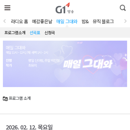
전
제
통
체
보
합
메
검
뉴
색
라디오 홈
예감좋은날
매일 그대와
밤&
뮤직 블로그
열
기
프로그램소개
선곡표
신청곡
매일 그대와
매일 11시 ~ 12시, (재) 새벽 1시 ~ 2시
진행
평일 신아림, 주말 박진형
작가
최유지
프로그램 소개
2026. 02. 12. 목요일