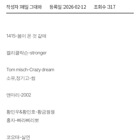
작성자 :
매일 그대와
등록일 :
2026-02-12
조회수 :
317
1415-봄이 온 것 같애
켈리클락슨-stronger
Tom misch-Crazy dream
소유,정기고-썸
앤마리-2002
황민우&황민호-황금꿩꿩
홍자-빠라삐리뽀
코요태-실연