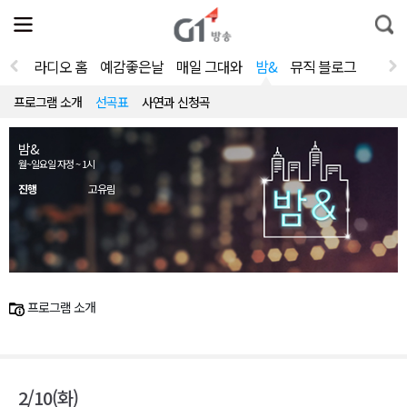
전
제
통
체
보
합
메
검
뉴
색
라디오 홈
예감좋은날
매일 그대와
밤&
뮤직 블로그
열
기
프로그램 소개
선곡표
사연과 신청곡
밤&
월~일요일 자정 ~ 1시
진행
고유림
프로그램 소개
2/10(화)