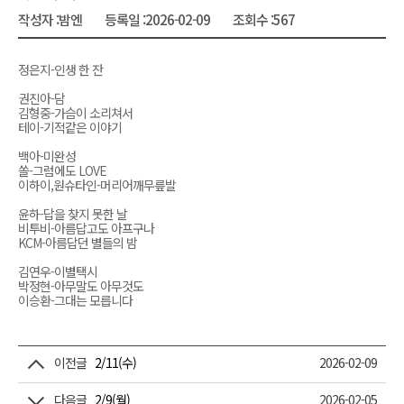
작성자 :
밤엔
등록일 :
2026-02-09
조회수 :
567
정은지-인생 한 잔
권진아-담
김형중-가슴이 소리쳐서
테이-기적같은 이야기
백아-미완성
쏠-그럼에도 LOVE
이하이,원슈타인-머리어깨무릎발
윤하-답을 찾지 못한 날
비투비-아름답고도 아프구나
KCM-아름답던 별들의 밤
김연우-이별택시
박정현-아무말도 아무것도
이승환-그대는 모릅니다
이전글
2/11(수)
2026-02-09
다음글
2/9(월)
2026-02-05