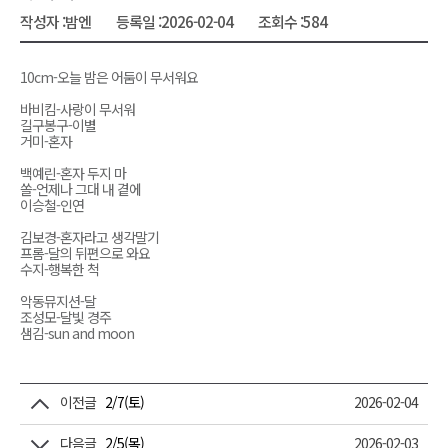
작성자 :
밤엔
등록일 :
2026-02-04
조회수 :
584
10cm-오늘 밤은 어둠이 무서워요
바비킴-사랑이 무서워
길구봉구-이별
거미-혼자
백예린-혼자 두지 마
쏠-언제나 그대 내 곁에
이승철-인연
김보경-혼자라고 생각말기
프롬-달의 뒤편으로 와요
수지-행복한 척
악동뮤지션-달
조성모-달빛 경주
샘김-sun and moon
이전글
2/7(토)
2026-02-04
다음글
2/5(목)
2026-02-03