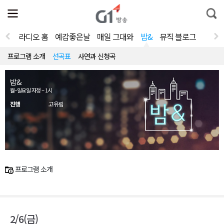
전
제
통
체
보
합
메
검
뉴
색
라디오 홈
예감좋은날
매일 그대와
밤&
뮤직 블로그
열
기
프로그램 소개
선곡표
사연과 신청곡
밤&
월~일요일 자정 ~ 1시
진행
고유림
프로그램 소개
2/6(금)