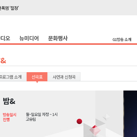
폭염 ‘절정’
지나?
타운홀 미팅 성료
라디오
뉴미디어
문화행사
눔 행사
G1방송 소개
 개최
저감 사업 등 건의
&
..싱가포르 복합리조트
합리조트로 진화 중"
프로그램 소개
선곡표
사연과 신청곡
전략 보고회 개최
밤&
폭염 ‘절정’
월~일요일 자정 ~ 1시
방송일시
지나?
고유림
진행
타운홀 미팅 성료
눔 행사