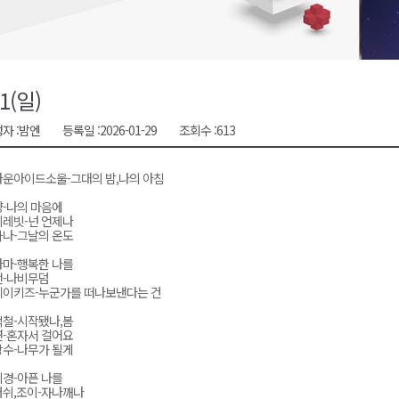
시장 운영
새 돌봄' 시행
연속 '다'등급
/1(일)
나된 공동체"
자 :
밤엔
등록일 :
2026-01-29
조회수 :
613
국가폭력 사과
운아이드소울-그대의 밤,나의 아침
-나의 마음에
레빗-넌 언제나
나-그날의 온도
마-행복한 나를
맨-나비무덤
데이키즈-누군가를 떠나보낸다는 건
철-시작됐나,봄
-혼자서 걸어요
수-나무가 될게
경-아픈 나를
쉬,조이-자나깨나