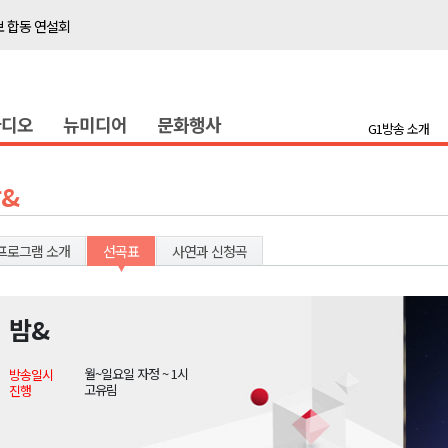
보 합동 연설회
선 복원 재개
백여세대 불편
라디오
뉴미디어
문화행사
' 개원
G1방송 소개
시장 운영
새 돌봄' 시행
&
연속 '다'등급
나된 공동체"
프로그램 소개
선곡표
사연과 신청곡
국가폭력 사과
밤&
보 합동 연설회
월~일요일 자정 ~ 1시
방송일시
선 복원 재개
고유림
진행
백여세대 불편
' 개원