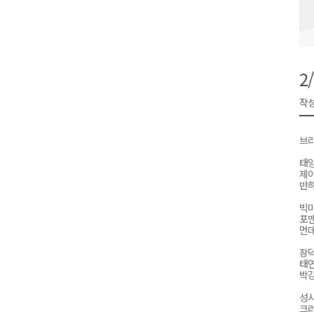
영월군, 14~15일 서부시장 야
양양군, 21일까지 '초등학생 틈
강원개발공사, 공기업 평가 2년 
2
도-시군 첫 간담회..우상호 "하
작성
이 대통령, 사북·납북귀환어부 
브라
태양
제이
반하
빅마
포
먼
장덕
태연
박강
성시
크러