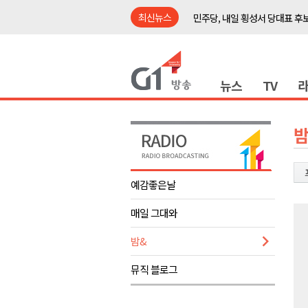
최신뉴스
민주당, 내일 횡성서 당대표 후
철원 백마고지역~월정리역 경원
어젯밤 원주 아파트 정전..천 
뉴스
TV
춘천시립 '장애아동전담어린이집
영월군, 14~15일 서부시장 야
양양군, 21일까지 '초등학생 틈
밤
강원개발공사, 공기업 평가 2년 
도-시군 첫 간담회..우상호 "하
예감좋은날
이 대통령, 사북·납북귀환어부 
매일 그대와
동해안 폭우..도로 잠기고 고립
민주당, 내일 횡성서 당대표 후
밤&
철원 백마고지역~월정리역 경원
뮤직 블로그
어젯밤 원주 아파트 정전..천 
춘천시립 '장애아동전담어린이집