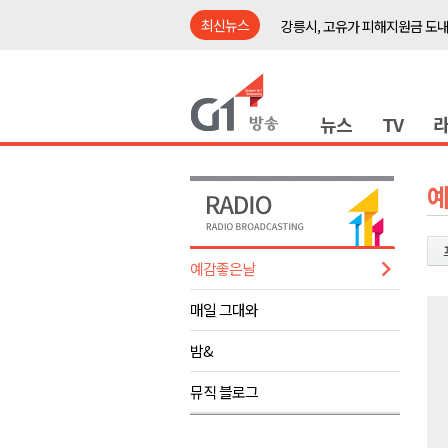
최신뉴스
강릉시, 고유가 피해지원금 도내
홍천군 "철도 개통 이후를 그린
횡성군수직 인수위, 민선 9기 비
뉴스
TV
원공노, 업무추진비 논란 재정
동해시, 민·관·군 합동 맞춤형 
ITS 교통도시 강릉..콜 버스 실
원주시, 하반기 중소기업육성자
양양군, 피서지 계곡․하천 불법
예감좋은날
평창군 계촌5리 깡촌음악회 오는
매일 그대와
도내 첫 폭염중대경보 발효.."
강릉시, 고유가 피해지원금 도내
밤&
홍천군 "철도 개통 이후를 그린
뮤직 블로그
횡성군수직 인수위, 민선 9기 비
원공노, 업무추진비 논란 재정