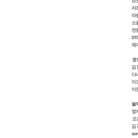
죠앤
자전
라붐
소
전람
01
제이
종현
김 
다나
이
이
블
정재
오
김 
so