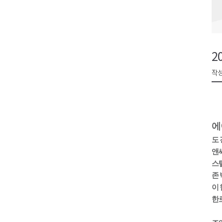
동해시, 민·관·군 합동 맞춤형 
ITS 교통도시 강릉..콜 버스 실
원주시, 하반기 중소기업육성자
2
양양군, 피서지 계곡․하천 불법
작성
평창군 계촌5리 깡촌음악회 오는
에
도 
앤
스
존 
이 
한