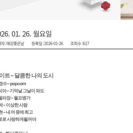
대민 진료
증
금 지원 접수
026. 01. 26. 월요일
행위 집중 단속
자 :
예감좋은날
등록일 :
2026-01-26
조회수 :
617
 8일 개최
이트 – 달콤한 나의 도시
경수 – popcorn
씨아 – 기억날 그날이 와도
텔라장 – 월요병가
박 – 이상한 사람
현 – 내 꺼 중에 최고
로로 사랑하게될꺼야