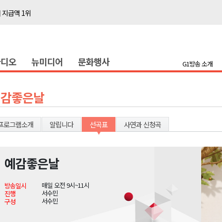
 지급액 1위
다"
전 담은 백서 발간
라디오
뉴미디어
문화행사
국장 직위해제 촉구
G1방송 소개
대민 진료
증
예감좋은날
금 지원 접수
행위 집중 단속
프로그램소개
알립니다
선곡표
사연과 신청곡
 8일 개최
온열질환 유의해야"
예감좋은날
 지급액 1위
매일 오전 9시~11시
방송일시
다"
서수민
진행
서수민
구성
전 담은 백서 발간
국장 직위해제 촉구