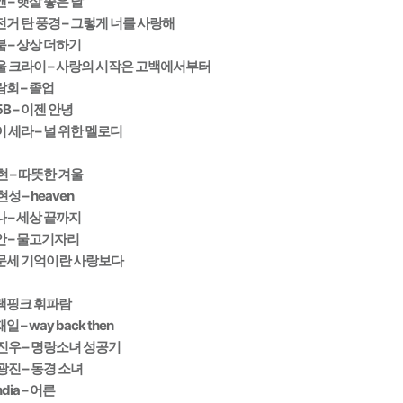
 – 햇살 좋은 날
거 탄 풍경 – 그렇게 너를 사랑해
 – 상상 더하기
울 크라이 – 사랑의 시작은 고백에서부터
회 – 졸업
5B – 이젠 안녕
 세라 – 널 위한 멜로디
 – 따뜻한 겨울
현성 – heaven
 – 세상 끝까지
안 – 물고기자리
문세 기억이란 사랑보다
랙핑크 휘파람
일 – way back then
진우 – 명랑소녀 성공기
광진 – 동경 소녀
ndia – 어른