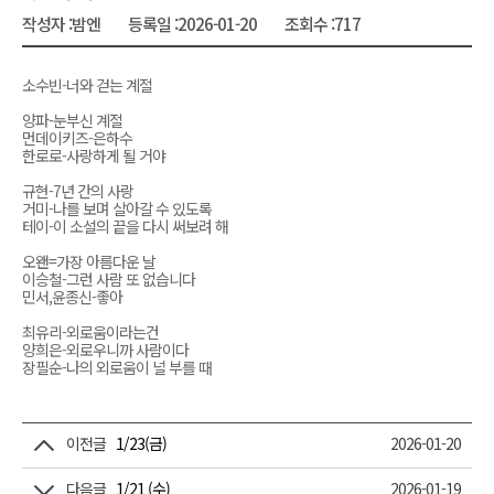
작성자 :
밤엔
등록일 :
2026-01-20
조회수 :
717
소수빈-너와 걷는 계절
양파-눈부신 계절
먼데이키즈-은하수
한로로-사랑하게 될 거야
규현-7년 간의 사랑
거미-나를 보며 살아갈 수 있도록
테이-이 소설의 끝을 다시 써보려 해
오왠=가장 아름다운 날
이승철-그런 사람 또 없습니다
민서,윤종신-좋아
최유리-외로움이라는건
양희은-외로우니까 사람이다
장필순-나의 외로움이 널 부를 때
이전글
1/23(금)
2026-01-20
다음글
1/21 (수)
2026-01-19