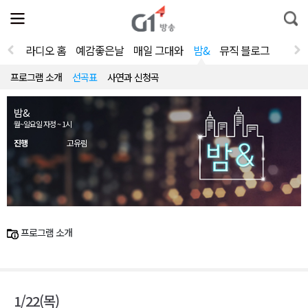
전
제
통
체
보
합
메
검
뉴
색
라디오 홈
예감좋은날
매일 그대와
밤&
뮤직 블로그
열
기
프로그램 소개
선곡표
사연과 신청곡
밤&
월~일요일 자정 ~ 1시
진행
고유림
프로그램 소개
1/22(목)