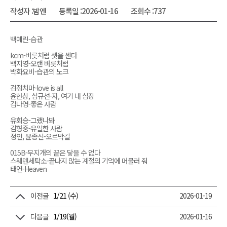
작성자 :
밤엔
등록일 :
2026-01-16
조회수 :
737
백예린-습관
kcm-버릇처럼 셋을 센다
백지영-오랜 버릇처럼
박화요비-습관의 노크
검정치마-love is all
윤현상, 심규선-자, 여기 내 심장
김나영-좋은 사람
유회승-그랬나봐
김형중-유일한 사람
정인, 윤종신-오르막길
015B-무지개의 끝은 닿을 수 없다
스웨덴세탁소-끝나지 않는 계절의 기억에 머물러 줘
태연-Heaven
이전글
1/21 (수)
2026-01-19
다음글
1/19(월)
2026-01-16