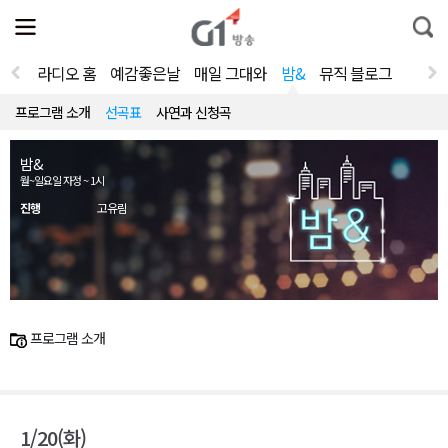
전
제
통
체
보
합
메
검
뉴
색
라디오 홈
예감좋은날
매일 그대와
밤&
뮤직 블로그
열
기
프로그램 소개
선곡표
사연과 신청곡
밤&
월~일요일 자정 ~ 1시
진행
고유림
프로그램 소개
1/20(화)