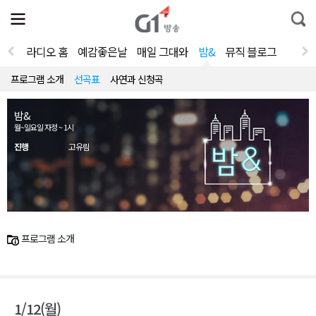
전
제
통
체
보
합
메
검
뉴
색
라디오 홈
예감좋은날
매일 그대와
밤&
뮤직 블로그
열
기
프로그램 소개
선곡표
사연과 신청곡
밤&
월~일요일 자정 ~ 1시
진행
고유림
프로그램 소개
1/12(월)