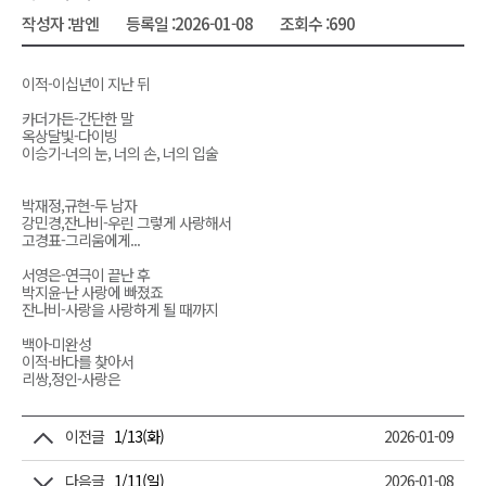
작성자 :
밤엔
등록일 :
2026-01-08
조회수 :
690
이적-이십년이 지난 뒤
카더가든-간단한 말
옥상달빛-다이빙
이승기-너의 눈, 너의 손, 너의 입술
박재정,규현-두 남자
강민경,잔나비-우린 그렇게 사랑해서
고경표-그리움에게...
서영은-연극이 끝난 후
박지윤-난 사랑에 빠졌죠
잔나비-사랑을 사랑하게 될 때까지
백아-미완성
이적-바다를 찾아서
리쌍,정인-사랑은
이전글
1/13(화)
2026-01-09
다음글
1/11(일)
2026-01-08